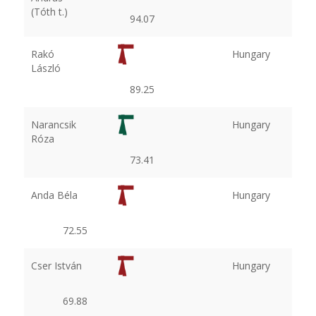
(Tóth t.)
94.07
Rakó
Hungary
László
89.25
Narancsik
Hungary
Róza
73.41
Anda Béla
Hungary
72.55
Cser István
Hungary
69.88