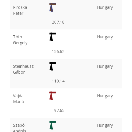
Piroska
Hungary
Péter
207.18
Tóth
Hungary
Gergely
156.62
Steinhausz
Hungary
Gábor
110.14
Vajda
Hungary
Márió
97.65
Szabó
Hungary
András