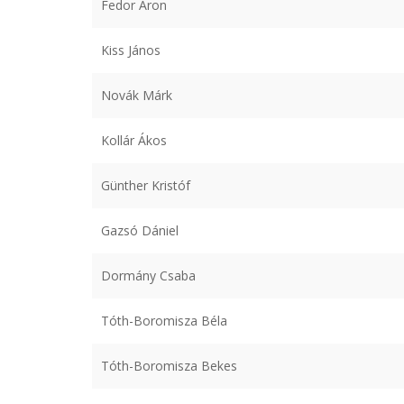
Fedor Áron
Kiss János
Novák Márk
Kollár Ákos
Günther Kristóf
Gazsó Dániel
Dormány Csaba
Tóth-Boromisza Béla
Tóth-Boromisza Bekes