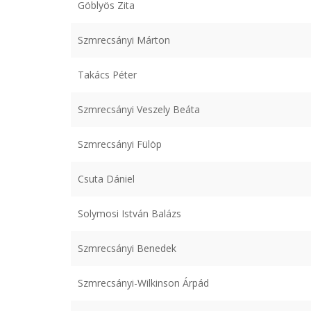
Göblyös Zita
Szmrecsányi Márton
Takács Péter
Szmrecsányi Veszely Beáta
Szmrecsányi Fülöp
Csuta Dániel
Solymosi István Balázs
Szmrecsányi Benedek
Szmrecsányi-Wilkinson Árpád