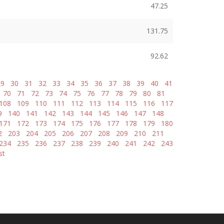
47.25
131.75
92.62
29
30
31
32
33
34
35
36
37
38
39
40
41
70
71
72
73
74
75
76
77
78
79
80
81
108
109
110
111
112
113
114
115
116
117
9
140
141
142
143
144
145
146
147
148
171
172
173
174
175
176
177
178
179
180
2
203
204
205
206
207
208
209
210
211
234
235
236
237
238
239
240
241
242
243
st