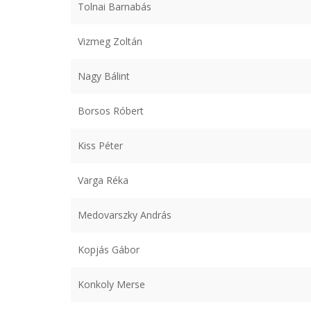
Tolnai Barnabás
Vizmeg Zoltán
Nagy Bálint
Borsos Róbert
Kiss Péter
Varga Réka
Medovarszky András
Kopjás Gábor
Konkoly Merse