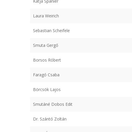
Katja Spanier
Laura Weirich
Sebastian Scheifele
Smuta Gergő
Borsos Róbert
Faragó Csaba
Börcsök Lajos
Smutáné Dobos Edit
Dr. Szántó Zoltán