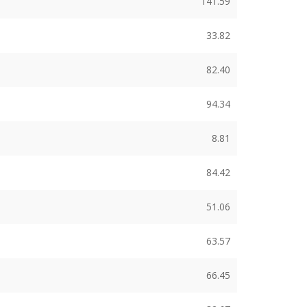
141.59
33.82
82.40
94.34
8.81
84.42
51.06
63.57
66.45